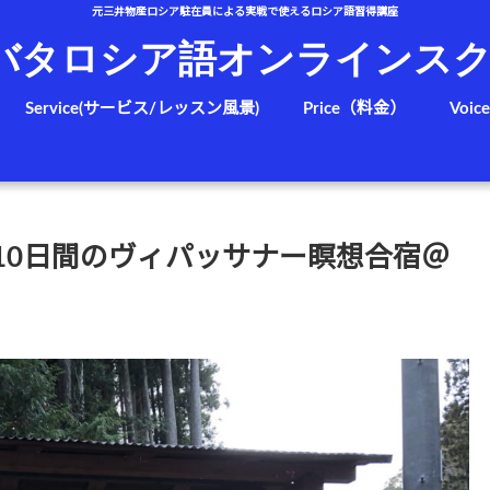
元三井物産ロシア駐在員による実戦で使えるロシア語習得講座
バタロシア語オンラインス
Service(サービス/レッスン風景)
Price（料金）
Voic
10日間のヴィパッサナー瞑想合宿＠