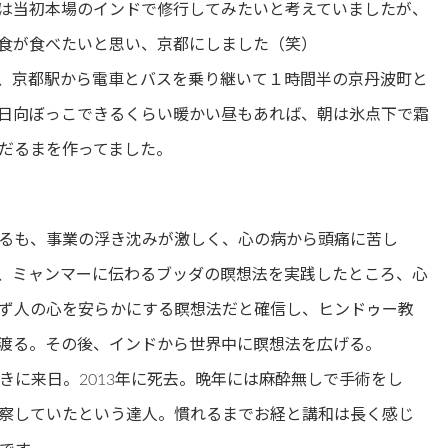
は当初本場のインドで修行してみたいと考えていましたが、
和食が食べたいと思い、京都にしました（笑）
、京都駅から電車とバスを乗り継いて１時間半の京丹波町と
日向ぼっこできるくらい暖かい昼もあれば、朝は氷点下で霜
だるまを作ってました。
るも、事業の浮き沈みが激しく、心の病から頭痛に苦し
、ミャンマーに伝わるブッダの瞑想法を実践したところ、心
ず人の心を安らかにする瞑想法だと確信し、ヒンドゥー教
渡る。その後、インドから世界中に瞑想法を広げる。
きに来日。2013年に死去。晩年には麻酔無しで手術をし
察していたという達人。慣れるまでお経と講和は長く感じ