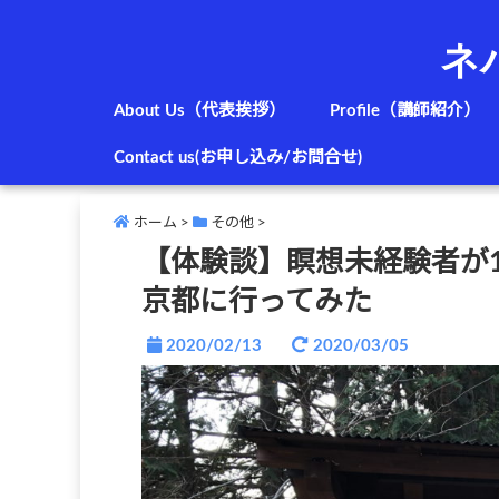
ネ
About Us（代表挨拶）
Profile（講師紹介）
Contact us(お申し込み/お問合せ)
ホーム
>
その他
>
【体験談】瞑想未経験者が
京都に行ってみた
2020/02/13
2020/03/05