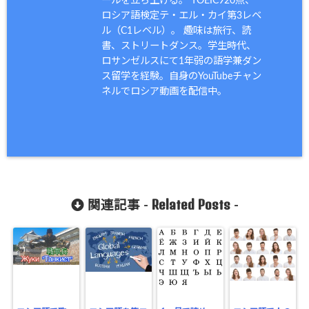
ールを立ち上げる。 TOEIC920点、
ロシア語検定テ・エル・カイ第3レベ
ル（C1レベル）。 趣味は旅行、読
書、ストリートダンス。学生時代、
ロサンゼルスにて1年弱の語学兼ダン
ス留学を経験。自身のYouTubeチャン
ネルでロシア動画を配信中。
Related Posts
関連記事 -
-