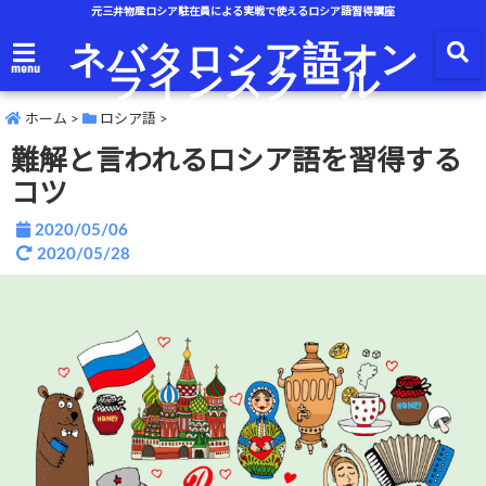
元三井物産ロシア駐在員による実戦で使えるロシア語習得講座
ネバタロシア語オン
ラインスクール
menu
ホーム
>
ロシア語
>
難解と言われるロシア語を習得する
コツ
2020/05/06
2020/05/28