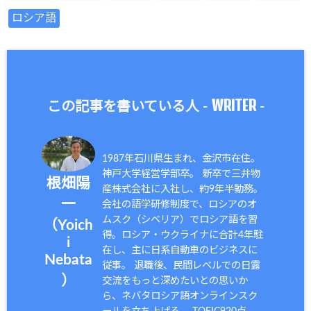
ロシア語
WRITER
この記事を書いている人 -
-
1987年石川県生まれ、金沢市在住。
神戸大学経営学部卒。 新卒で三井物
根畑陽
産株式会社に入社し、約9年半勤務。
一
会社の語学研修制度で、ロシアのオ
ムスク（シベリア）でロシア語を習
（Yoich
得。ロシア・ウクライナに合計4年駐
i
在し、主に日系自動車のビジネスに
Nebata
従事。 退職後、民間レベルでの日露
）
交流をもっと深めたいとの思いか
ら、ネバタロシア語オンラインスク