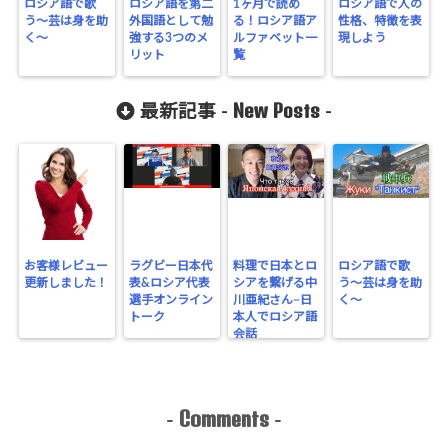
ロシア語で歌
ロシア語を第二
1ヶ月で読め
ロシア語で人の
う〜芸は身を助
外国語として勉
る！ロシア語ア
性格、特徴を表
く〜
強する3つのメ
ルファベット一
現しよう
リット
覧
New Posts
最新記事 -
-
お客様レビュー
ラグビー日本代
料理で日本とロ
ロシア語で歌
更新しました！
表&ロシア代表
シアを繋げる中
う〜芸は身を助
選手オンライン
川亜紀さん−日
く〜
トーク
本人でロシア語
会話
Comments
-
-