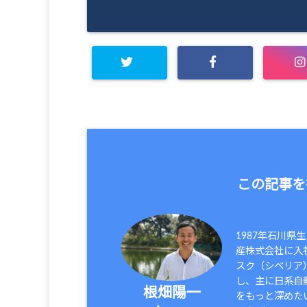
この記事を
1987年石川
産株式会社に入
スク（シベリア
し、主に日系自
根畑陽一
をもっと深めた