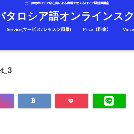
元三井物産ロシア駐在員による実戦で使えるロシア語習得講座
バタロシア語オンラインス
Service(サービス/レッスン風景)
Price（料金）
Voic
t_3