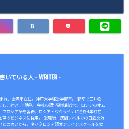
WRITER
書いている人 -
-
県生まれ、金沢市在住。神戸大学経営学部卒。 新卒で三井物
社し、約9年半勤務。会社の語学研修制度で、ロシアのオム
）でロシア語を習得。ロシア・ウクライナに合計4年駐在
動車のビジネスに従事。 退職後、民間レベルでの日露交流
いとの思いから、ネバタロシア語オンラインスクールを立