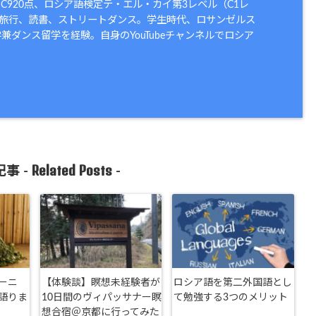
EIC920点、ロシア語検定テ・エル・カイ第3レベル（C1レ
は旅行、読書、ストリートダンス。学生時代、ロサンゼルス
兼ダンス留学を経験。自身のYouTubeチャンネルでロシア
Related Posts
事 -
-
ーニ
【体験談】瞑想未経験者が
ロシア語を第二外国語とし
語りま
10日間のヴィパッサナー瞑
て勉強する3つのメリット
想合宿＠京都に行ってみた