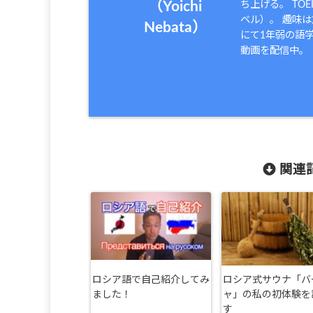
ち上げる。 TO
（Yoichi
ベル）。 趣味
Nebata）
にて1年弱の語学
動画を配信中。
関連記
ロシア語で自己紹介してみ
ロシア式サウナ「バ
ました！
ャ」の私の初体験を
す